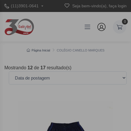
(11)3901-0641
Seja bem-vindo(a), faça login
0
Página Inicial
COLÉGIO CANELLO MARQUES
Mostrando
12
de
17
resultado(s)